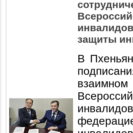
сотруднич
Всероссий
инвалидов
защиты ин
В Пхеньян
подписа
взаимном
Всерос
инвалид
федерац