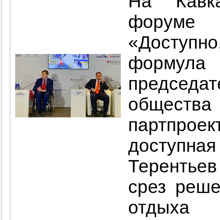
На Кавка
форуме 
«Доступн
формула 
председ
общества 
партпрое
доступ
Терентьев
срез реше
отдых