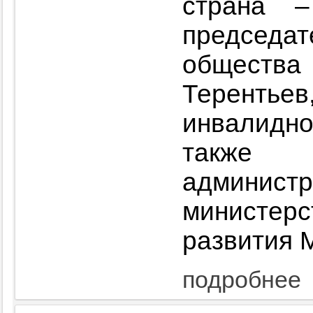
страна 
председ
обществ
Теренть
инвалидн
также
администр
министе
развития 
подробнее