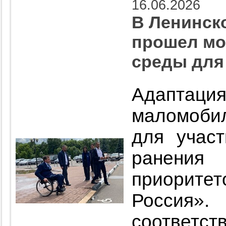
16.06.2026
В Ленинск
прошел мо
среды для
Адаптаци
маломобил
для учас
ранения
приорит
Росси
соответ