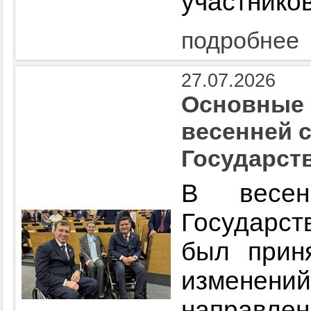
участнико
подробнее
27.07.2026
Основные 
весенней 
Государст
В весен
Государст
был прин
измене
направл