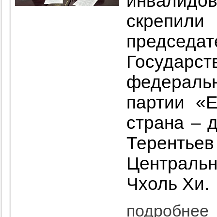
инвалид
скрепил
председ
Государ
федеральн
партии «
страна – 
Терент
Централь
Чхоль Хи.
подробнее