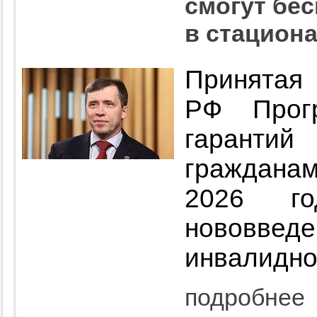
смогут бе
в стацион
Принят
РФ Прогр
гарантий
гражданам
2026 го
нововве
инвалидно
подробнее