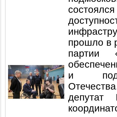
состоялс
доступ
инфраст
прошло в 
партии 
обеспече
и подд
Отечества
депутат 
координат