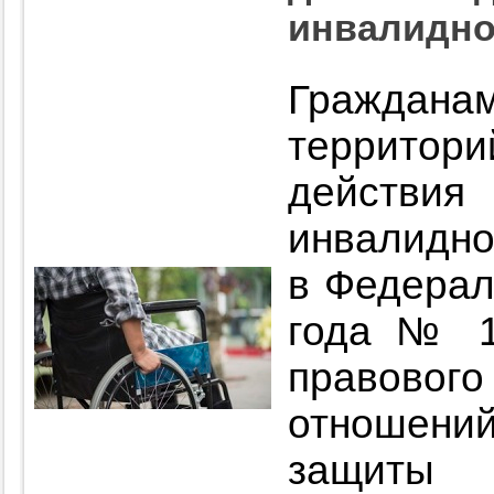
инвалидно
Граждан
территор
действ
инвалидно
в Федерал
года № 1
правов
отношени
защит