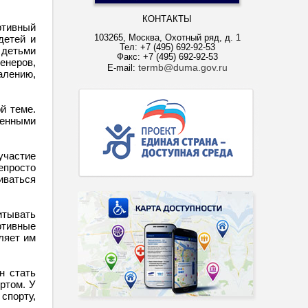
КОНТАКТЫ
ртивный
103265, Москва, Охотный ряд, д. 1
детей и
Тел: +7 (495) 692-92-53
с детьми
Факс: +7 (495) 692-92-53
енеров,
termb@duma.gov.ru
E-mail:
алению,
й теме.
ченными
участие
епросто
иваться
итывать
ртивные
ляет им
н стать
ртом. У
спорту,