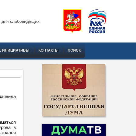
 для слабовидящих
Е ИНИЦИАТИВЫ
КОНТАКТЫ
ПОИСК
заявила
иматься
урова в
стоялся