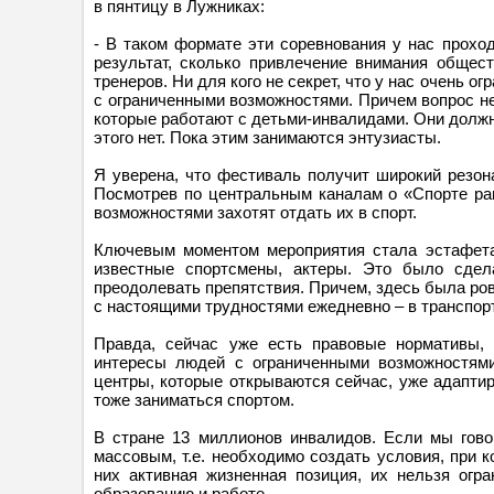
в пянтицу в Лужниках:
- В таком формате эти соревнования у нас прохо
результат, сколько привлечение внимания общес
тренеров. Ни для кого не секрет, что у нас очень 
с ограниченными возможностями. Причем вопрос не
которые работают с детьми-инвалидами. Они должн
этого нет. Пока этим занимаются энтузиасты.
Я уверена, что фестиваль получит широкий резона
Посмотрев по центральным каналам о «Спорте ра
возможностями захотят отдать их в спорт.
Ключевым моментом мероприятия стала эстафета 
известные спортсмены, актеры. Это было сдел
преодолевать препятствия. Причем, здесь была ров
с настоящими трудностями ежедневно – в транспорте,
Правда, сейчас уже есть правовые нормативы,
интересы людей с ограниченными возможностями,
центры, которые открываются сейчас, уже адапти
тоже заниматься спортом.
В стране 13 миллионов инвалидов. Если мы гово
массовым, т.е. необходимо создать условия, при 
них активная жизненная позиция, их нельзя огр
образованию и работе.