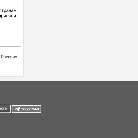
страна»
приняли
 России»