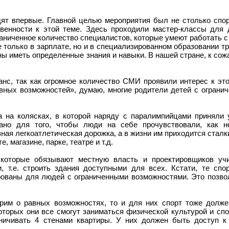
дят впервые. Главной целью мероприятия был не столько спо
твенности к этой теме. Здесь проходили мастер-классы для 
ограниченное количество специалистов, которые умеют работать 
 только в зарплате, но и в специализированном образовании тр
ы иметь определенные знания и навыки. В нашей стране, к сож
нс, так как огромное количество СМИ проявили интерес к это
вных возможностей», думаю, многие родители детей с ограни
на колясках, в которой наряду с паралимпийцами приняли 
ано для того, чтобы люди на себе прочувствовали, как н
ная легкоатлетическая дорожка, а в жизни им приходится сталк
 магазине, парке, театре и т.д.
 которые обязывают местную власть и проектировщиков уч
 т.е. строить здания доступными для всех. Кстати, те спо
рованы для людей с ограниченными возможностями. Это позво
рим о равных возможностях, то и для них спорт тоже долже
которых они все смогут заниматься физической культурой и спо
аничивать 4 стенами квартиры. У них должен быть доступ к 