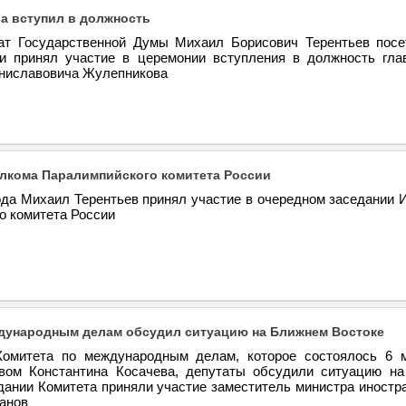
а вступил в должность
ат Государственной Думы Михаил Борисович Терентьев посе
и принял участие в церемонии вступления в должность гла
ниславовича Жулепникова
лкома Паралимпийского комитета России
года Михаил Терентьев принял участие в очередном заседании 
о комитета России
дународным делам обсудил ситуацию на Ближнем Востоке
Комитета по международным делам, которое состоялось 6 
вом Константина Косачева, депутаты обсудили ситуацию н
едании Комитета приняли участие заместитель министра иностр
анов