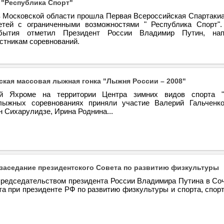
"Республика Спорт"
в Московской области прошла Первая Всероссийская Спартакиа
етей с ограниченными возможностями " Республика Спорт"
обытия отметил Президент России Владимир Путин, нап
стникам соревнований.
ская массовая лыжная гонка "Лыжня России – 2008"
й Яхроме на территории Центра зимних видов спорта "
лыжных соревнованиях приняли участие Валерий Гальченк
н Сихарулидзе, Ирина Роднина...
заседание президентского Совета по развитию физкультуры
председательством президента России Владимира Путина в Со
та при президенте РФ по развитию физкультуры и спорта, спор