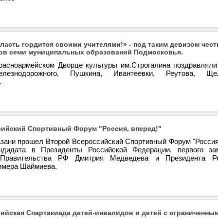
ласть гордится своими учителями!» - под таким девизом чес
ов семи муниципальных образований Подмосковья.
расноармейском Дворце культуры им.Строгалина поздравляли
лезнодорожного, Пушкина, Ивантеевки, Реутова, Щ
.
ийский Спортивный Форум "Россия, вперед!"
азани прошел Второй Всероссийский Спортивный Форум "Россия,
ндидата в Президенты Российской Федерации, первого за
 Правительства РФ Дмитрия Медведева и Президента Ре
имера Шаймиева.
ийская Спартакиада детей-инвалидов и детей с ограниченны