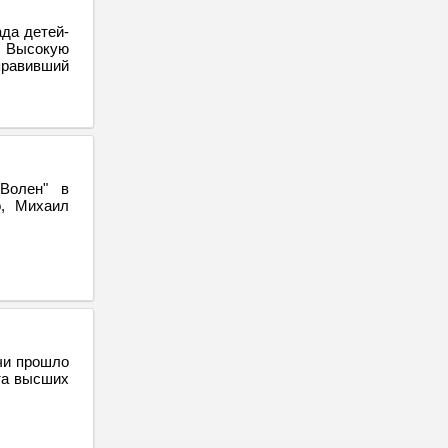
да детей-
. Высокую
равивший
Волен" в
о, Михаил
чи прошло
та высших