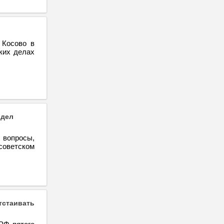
 Косово в
ких делах
 дел
 вопросы,
оветском
тстаивать