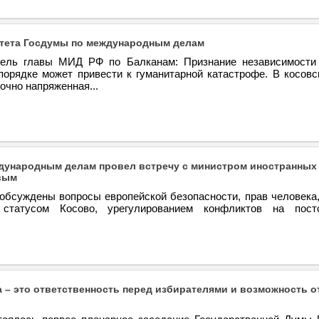
тета Госдумы по международным делам
тель главы МИД РФ по Балканам: Признание независимости
порядке может привести к гуманитарной катастрофе. В косовс
очно напряженная...
дународным делам провел встречу с министром иностранных
вым
 обсуждены вопросы европейской безопасности, прав человека,
статусом Косово, урегулированием конфликтов на постс
а – это ответственность перед избирателями и возможность о