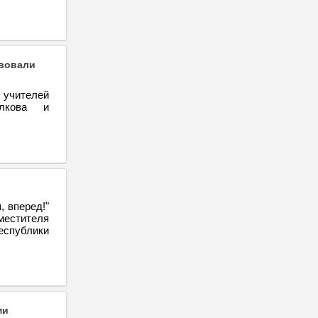
твовали
 учителей
елкова и
 вперед!"
местителя
спублики
ми