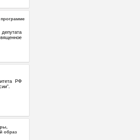
 программе
депутата
вященное
митета РФ
сии".
ры,
й образ