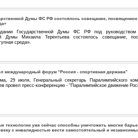
арственной Думы ФС РФ состоялось совещание, посвященное
да»
дании Государственной Думы ФС РФ под руководством 
ой Думы Михаила Терентьева состоялось совещание, пос
тупная среда».
л международный форум “Россия - спортивная держава”
ма, 29 июля, Генеральный секретарь Паралимпийского ко
ев провел пресс-конференцию - "Паралимпийское движение Рос
 технологии уже сейчас способны уничтожить многие барье
веку с инвалидностью вести самостоятельный и независимы