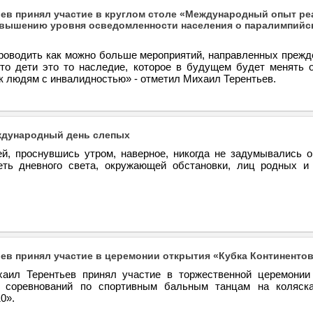
ев принял участие в круглом столе «Международный опыт р
вышению уровня осведомленности населения о паралимпийск
роводить как можно больше мероприятий, направленных прежде
что дети это то наследие, которое в будущем будет менять 
к людям с инвалидностью» - отметил Михаил Терентьев.
ждународный день слепых
, проснувшись утром, наверное, никогда не задумывались о 
еть дневного света, окружающей обстановки, лиц родных 
ев принял участие в церемонии открытия «Кубка Континентов
аил Терентьев принял участие в торжественной церемонии
 соревнований по спортивным бальным танцам на коляск
0».