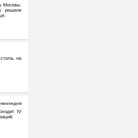
у Москвы.
ны решили
це.
стола, на
инвалидов
оходит IV
заций.