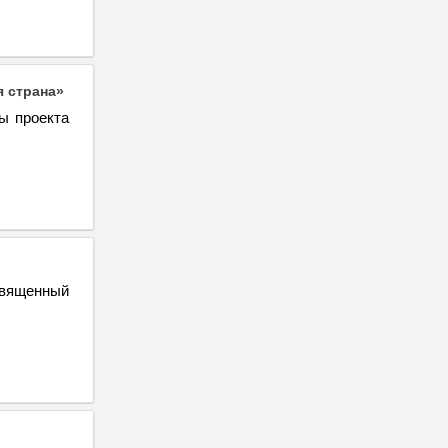
я страна»
ы проекта
священный