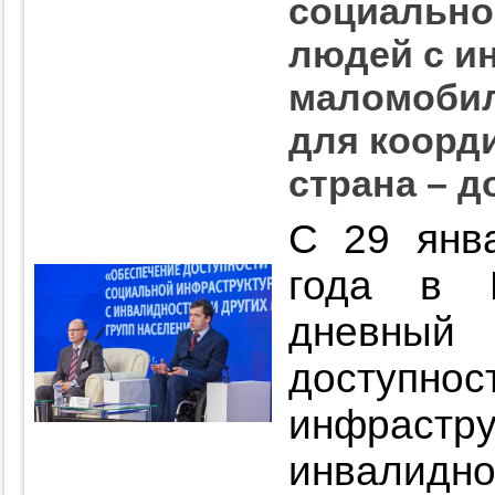
социально
людей с и
маломобил
для коорд
страна – д
С 29 янв
года в 
дневный 
доступнос
инфраст
инвали