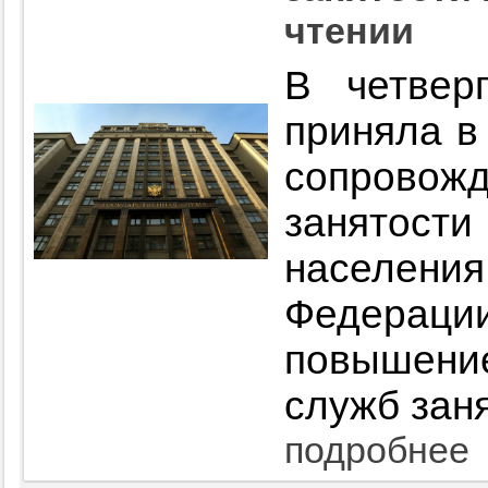
чтении
В четвер
приняла в 
сопрово
занятости
населе
Федерации
повышени
служб заня
подробнее