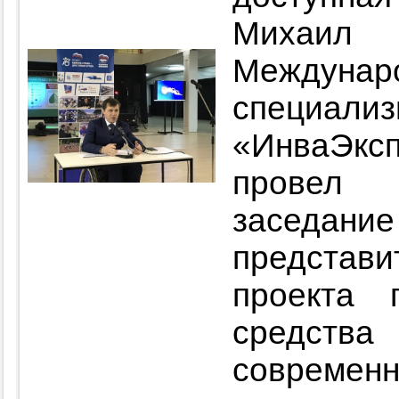
Михаил 
Междунар
специал
«ИнваЭкс
провел 
заседан
предста
проекта 
средст
современ