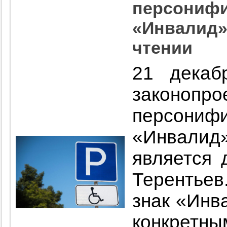
персонифи
«Инвалид» 
чтении
21 декаб
зако
персони
«Инвалид
является 
Терентьев
знак «Инв
конкре