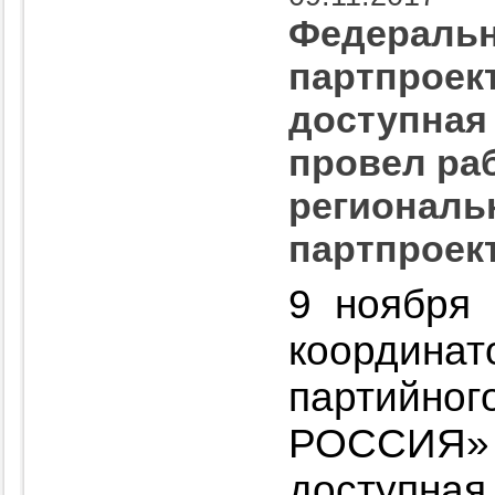
Федеральн
партпроект
доступная
провел ра
региональ
партпроек
9 ноября
координ
партийно
РОССИЯ»
доступная