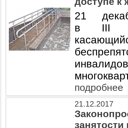
доступе к
21 дека
в III ч
касаю
беспреп
инвалидо
многоквар
подробнее
21.12.2017
Законопро
занятости 