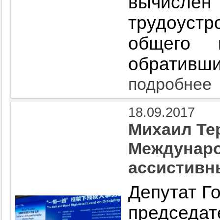
вычи
трудоуст
общего к
обративши
подробнее
18.09.2017
Михаил Те
Междунар
ассистивн
Депутат Г
предсе