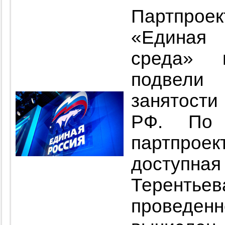
Партпро
«Единая
среда» 
подвели
занятости
РФ. По 
партпрое
доступн
Терент
проведен