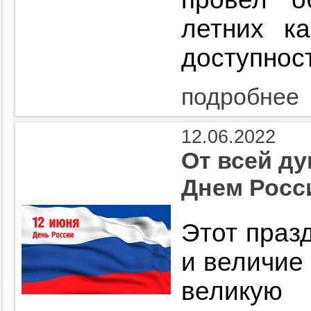
летних к
доступнос
подробнее
12.06.2022
От всей д
Днем Росс
Этот праз
и величие 
великую