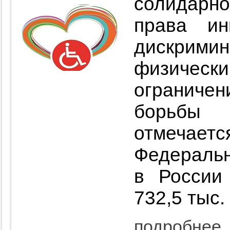
солидарно
права и
дискри
физическ
ограниче
борьбы 
отмечает
Федеральн
в России
732,5 тыс.
подробнее