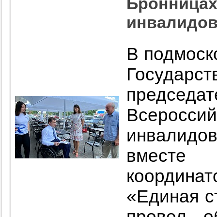
Бронницах
инвалидов
В подмоск
Государ
председат
Всерос
инвалид
вместе
координат
«Единая с
провел о