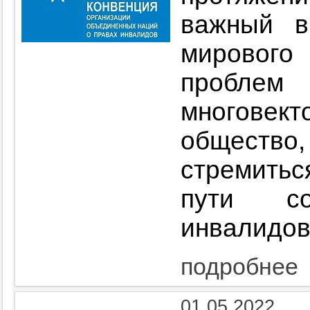
важный в
мирового
пробле
многовек
общество
стремить
пути со
инвалидо
подробнее
01.05.2022