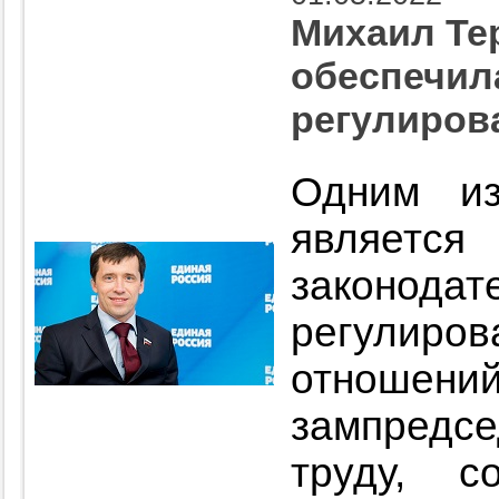
Михаил Те
обеспечил
регулиров
Одним из
являе
законод
регули
отношен
зампредс
труду, с