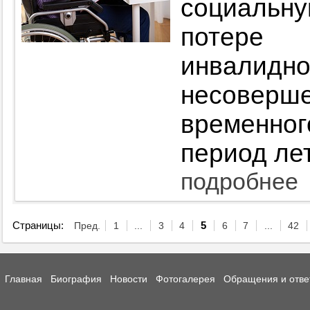
социальн
потере
инвалидно
несоверш
временно
период ле
подробнее
Страницы:
Пред.
1
...
3
4
5
6
7
...
42
Главная
Биография
Новости
Фотогалерея
Обращения и отве