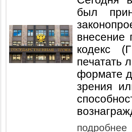
был при
законопро
внесение 
кодекс (
печатать 
формате д
зрения и
способн
вознаграж
подробнее