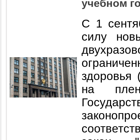
учебном г
С 1 сентя
силу нов
двухраз
огранич
здоровья 
на плен
Госуд
законо
соответ