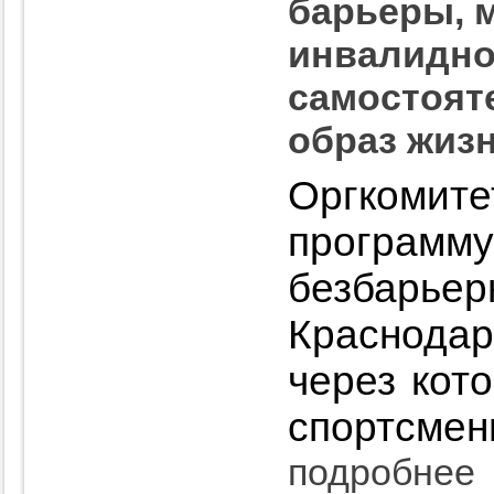
барьеры, 
инвалидно
самостоят
образ жиз
Оргкомите
програ
безба
Краснода
через кот
спортсмен
подробнее