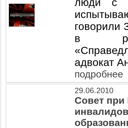
люди с и
испытыв
говорили 
в рам
«Справе
адвокат А
подробнее
29.06.2010
Совет при
инвалидов
образован