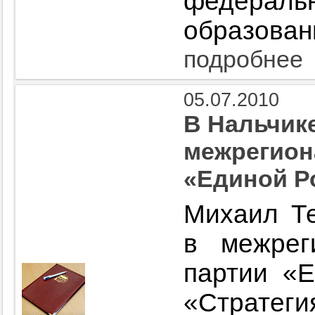
федера
образован
подробнее
05.07.2010
В Нальчик
межрегион
«Единой Р
Михаил Те
в межрег
партии «Е
«Страт