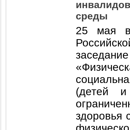
инвалидов
среды
25 мая в
Российско
заседание 
«Физиче
социальн
(детей 
огранич
здоровья 
физиче