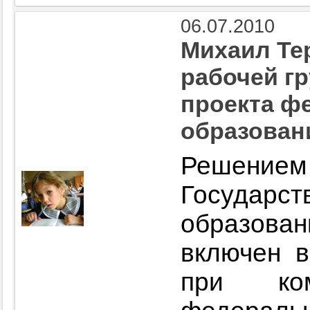
06.07.2010
Михаил Те
рабочей г
проекта ф
образован
Решен
Госуда
образова
включен в
при ко