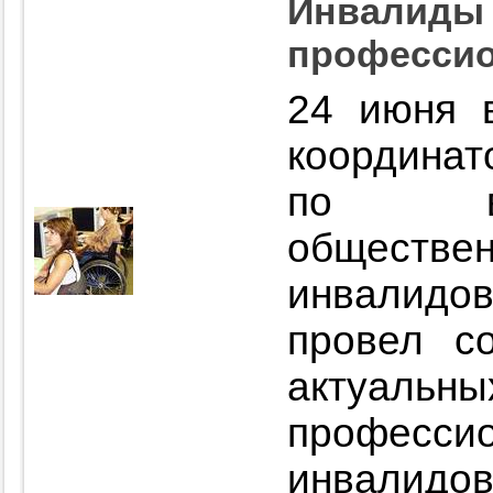
Инвалиды 
профессио
24 июня 
координат
по вз
обществ
инвалид
провел с
актуа
професси
инвалидов