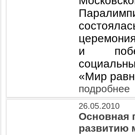
Москов
Паралимпи
состоял
церемония
и побе
социальн
«Мир равн
подробнее
26.05.2010
Основная 
развитию 