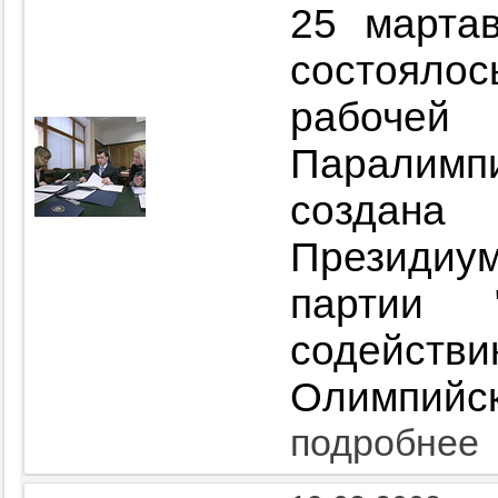
25 марта
состоял
рабочей
Паралимпи
создана
Президиу
партии 
содейств
Олимпийск
подробнее