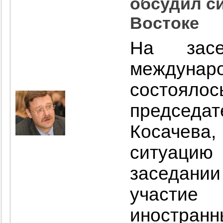
обсудил с
Востоке
На засе
междунар
состоя
председа
Косачев
ситуацию
заседан
участие 
иностра