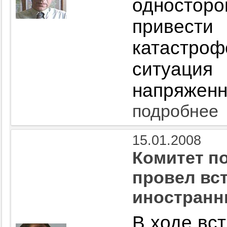
односто
привес
катастро
ситуа
напряженна
подробнее
15.01.2008
Комитет п
провел вс
иностранн
В ходе вс