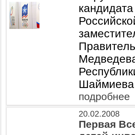
кандид
Российск
замести
Правите
Медвед
Республи
Шаймиева
подробнее
20.02.2008
Первая Вс