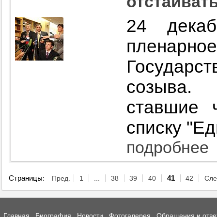
отстаиват
24 декаб
плена
Государс
созыва.
ставшие 
списку "Ед
подробнее
Страницы:
Пред.
1
...
38
39
40
41
42
Сле
Главная
Биография
Новости
Фотогалерея
Обращения и отве