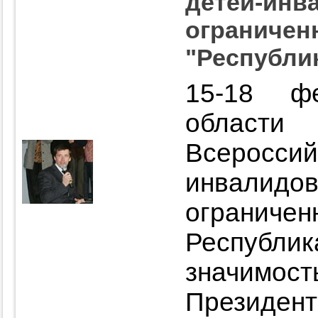
детей-инва
ограничен
"Республи
15-18 ф
област
Всероссий
инвал
ограниче
Республ
значимо
Президент