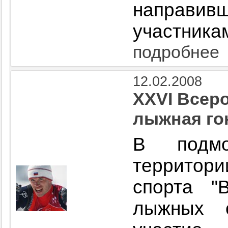
направ
участника
подробнее
12.02.2008
XXVI Всер
лыжная го
В подмо
территор
спорта "
лыжных с